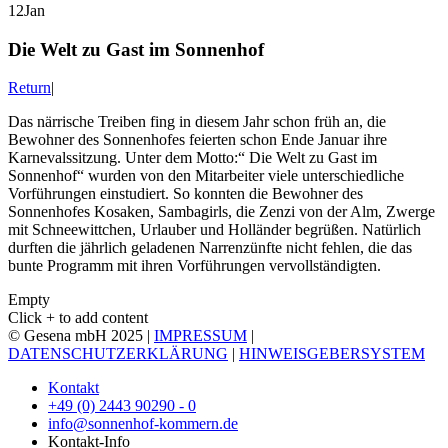
12
Jan
Die Welt zu Gast im Sonnenhof
Return
|
Das närrische Treiben fing in diesem Jahr schon früh an, die
Bewohner des Sonnenhofes feierten schon Ende Januar ihre
Karnevalssitzung. Unter dem Motto:“ Die Welt zu Gast im
Sonnenhof“ wurden von den Mitarbeiter viele unterschiedliche
Vorführungen einstudiert. So konnten die Bewohner des
Sonnenhofes Kosaken, Sambagirls, die Zenzi von der Alm, Zwerge
mit Schneewittchen, Urlauber und Holländer begrüßen. Natürlich
durften die jährlich geladenen Narrenzünfte nicht fehlen, die das
bunte Programm mit ihren Vorführungen vervollständigten.
Empty
Click + to add content
© Gesena mbH 2025 |
IMPRESSUM
|
DATENSCHUTZERKLÄRUNG
|
HINWEISGEBERSYSTEM
Kontakt
+49 (0) 2443 90290 - 0
info@sonnenhof-kommern.de
Kontakt-Info