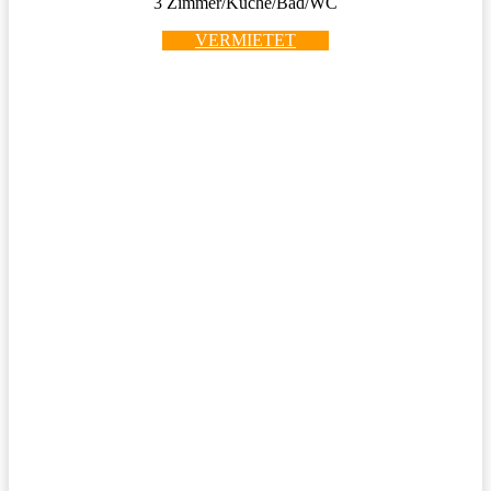
3 Zimmer/Küche/Bad/WC
VERMIETET