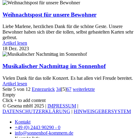
Weihnachtspost für unsere Bewohner
Liebe Marlene, herzlichen Dank für die schöne Geste. Unsere
Bewohner haben sich über die tollen, selbst gebastelten Karten sehr
gefreut.
Artikel lesen
18 Dez. 2023
Musikalischer Nachmittag im Sonnenhof
Vielen Dank für das tolle Konzert. Es hat allen viel Freude bereitet.
Artikel lesen
Seite 5 von 12
Erste
zurück
3
4
[5]
6
7
weiter
letzte
Empty
Click + to add content
© Gesena mbH 2025 |
IMPRESSUM
|
DATENSCHUTZERKLÄRUNG
|
HINWEISGEBERSYSTEM
Kontakt
+49 (0) 2443 90290 - 0
info@sonnenhof-kommern.de